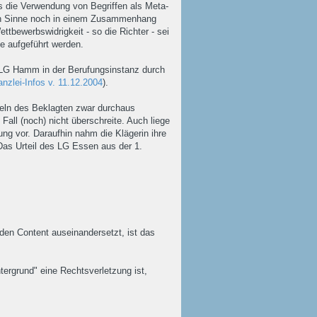
s die Verwendung von Begriffen als Meta-
eten Sinne noch in einem Zusammenhang
tbewerbswidrigkeit - so die Richter - sei
fe aufgeführt werden.
 OLG Hamm in der Berufungsinstanz durch
nzlei-Infos v. 11.12.2004
).
deln des Beklagten zwar durchaus
 Fall (noch) nicht überschreite. Auch liege
ng vor. Daraufhin nahm die Klägerin ihre
Das Urteil des LG Essen aus der 1.
den Content auseinandersetzt, ist das
ntergrund" eine Rechtsverletzung ist,