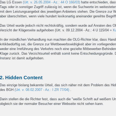
Das LG Essen
(Urt. v. 26.05.2004 - Az.: 44 O 166/03)
hatte entschieden, das
Tags oder in sonstiger Zugriff zulässig ist, wenn die Suchworte im weitest
mit dem Leistungsangebot des jeweiligen Anbieters stehen. Die Grenze zur Wet
aber überschritten, wenn viele hundert lexikonartig aneinander gereihte Begrif
Das Urteil wurde jedoch nicht rechtskräftig, sondern wurde auf Anraten des
Verzicht der Klägerseite aufgehoben (Urt. v. 09.12.2004 - Az.: 4 U 115/04 =
Ka
In der mündlichen Verhandlung nun machten die OLG-Richter klar, dass Han
kritikbedürftig sei, die Grenze zur Wettbewerbswidrigkeit aber im vorliegenden
weder eine Irreführung des Verkehrs noch eine gezielte Mitbewerber-Behinderu
Klage zurück. Das Verzichtsurteil enthält somit keine Entscheidungsgründe. 
Instanz ist damit aufgehoben.
2. Hidden Content
Das einzige bislang bekannte Urteil, das sich näher mit dem Problem des Hid
des BGH
(Urt. v. 08.02.2007 - Az.: I ZR 77/04)
.
Darin stellen die die Richter fest, dass auch die "weiße Schrift auf weißem U
obgleich sie der normaler Besucher einer Webseite nicht sehen kann.