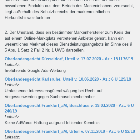
beworbenen Produkts aus dem Betrieb des Markeninhabers verursacht,
liegt außerhalb des Schutzbereichs der markenrechtlichen
Herkunftshinweisfunktion.
2. Der Umstand, dass ein bestimmter Markenhersteller zum Kreis der
auf einem Online-Marktplatz vertretenen Anbieter gehört, kann ein
wesentliches Merkmal dieses Dienstleistungsangebots im Sinne des §
5 Abs. 1 Satz 2 Fall 2 Nr. 1 UWG darstellen.
Oberlandesgericht Düsseldorf, Urteil v. 17.07.2020 - Az.: 15 U 76/19
Leitsatz:
Irreführende Google Ads-Werbung
Oberlandesgericht Karlsruhe, Urteil v. 10.06.2020 - Az.: 6 U 129/18
Leitsatz:
Umfassende Interessensgüterabwägung bei Recht auf
Vergessenwerden gegen Suchmaschinenbetreiber
Oberlandesgericht Frankfurt_aM, Beschluss v. 19.03.2020 - Az.: 6 U
240/19
Leitsatz:
Keine AdWords-Haftung aufgrund fehlender Kenntnis
Oberlandesgericht Frankfurt_aM, Urteil v. 07.11.2019 - Az.: 6 U 92/19
Leitsatz: