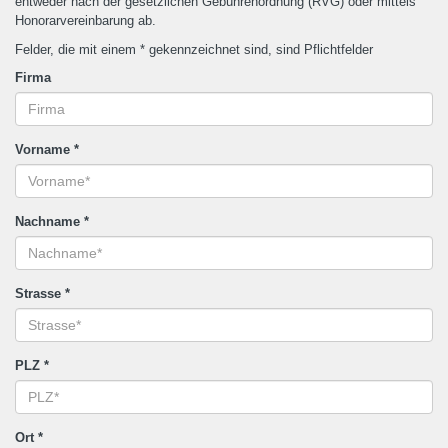
entweder nach der gesetzlichen Gebührenordnung (RVG) oder mittels
Honorarvereinbarung ab.
Felder, die mit einem * gekennzeichnet sind, sind Pflichtfelder
Firma
Vorname
*
Nachname
*
Strasse
*
PLZ
*
Ort
*