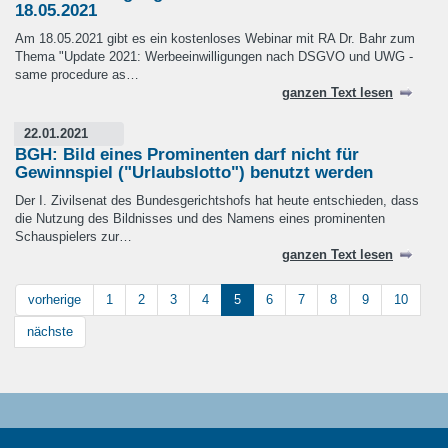
18.05.2021
Am 18.05.2021 gibt es ein kostenloses Webinar mit RA Dr. Bahr zum
Thema "Update 2021: Werbeeinwilligungen nach DSGVO und UWG -
same procedure as…
ganzen Text lesen
22.01.2021
BGH: Bild eines Prominenten darf nicht für
Gewinnspiel ("Urlaubslotto") benutzt werden
Der I. Zivilsenat des Bundesgerichtshofs hat heute entschieden, dass
die Nutzung des Bildnisses und des Namens eines prominenten
Schauspielers zur…
ganzen Text lesen
vorherige
1
2
3
4
5
6
7
8
9
10
nächste