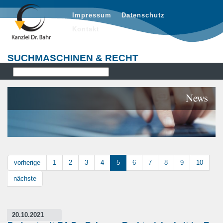
Impressum
Datenschutz
Kontakt
SUCHMASCHINEN & RECHT
News
vorherige
1
2
3
4
5
6
7
8
9
10
nächste
20.10.2021