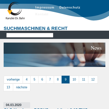
Impressum
Datenschutz
Kontakt
SUCHMASCHINEN & RECHT
News
vorherige
4
5
6
7
8
9
10
11
12
13
nächste
04.03.2020