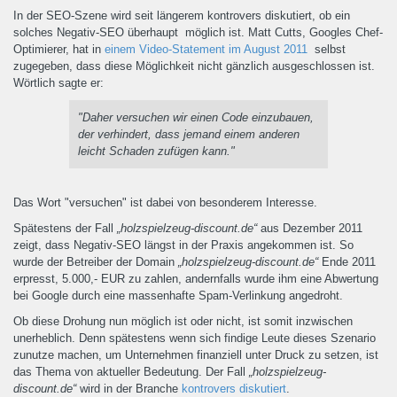
In der SEO-Szene wird seit längerem kontrovers diskutiert, ob ein
solches Negativ-SEO überhaupt möglich ist. Matt Cutts, Googles Chef-
Optimierer, hat in
einem Video-Statement im August 2011
selbst
zugegeben, dass diese Möglichkeit nicht gänzlich ausgeschlossen ist.
Wörtlich sagte er:
"Daher versuchen wir einen Code einzubauen,
der verhindert, dass jemand einem anderen
leicht Schaden zufügen kann."
Das Wort "versuchen" ist dabei von besonderem Interesse.
Spätestens der Fall
„holzspielzeug-discount.de“
aus Dezember 2011
zeigt, dass Negativ-SEO längst in der Praxis angekommen ist. So
wurde der Betreiber der Domain
„holzspielzeug-discount.de“
Ende 2011
erpresst, 5.000,- EUR zu zahlen, andernfalls wurde ihm eine Abwertung
bei Google durch eine massenhafte Spam-Verlinkung angedroht.
Ob diese Drohung nun möglich ist oder nicht, ist somit inzwischen
unerheblich. Denn spätestens wenn sich findige Leute dieses Szenario
zunutze machen, um Unternehmen finanziell unter Druck zu setzen, ist
das Thema von aktueller Bedeutung. Der Fall
„holzspielzeug-
discount.de“
wird in der Branche
kontrovers diskutiert
.