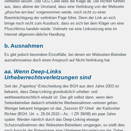
verbieten lassen. Das OLG Celle wies die Klage ab. Die Richter führten
aus, dass alleine der Umstand, dass eine Verlinkung von der Webseite
„pfuscher-am-bau“ vorgenommen werde, noch nicht zu einer
Beeinträchtigung der verlinkten Page führe. Denn der Link an sich
bringe noch nicht zum Ausdruck, dass es sich bei dem Kläger um eine
Pfuschfirma handeln würde. Vielmehr sei eine Linksetzung eine im
Internet allgemein-übliche Handlung.
b. Ausnahmen
Es gibt jedoch besondere Einzelfälle, bei denen ein Webseiten-Betreiber
ausnahmsweise doch einen Anspruch auf Nicht-Verlinkung hat.
aa. Wenn Deep-Links
Urheberrechtsverletzungen sind
Seit der „Paperboy“-Entscheidung des BGH aus dem Jahre 2003 ist
bekannt, dass Deep-Linking grundsätzlich urheber- und
wettbewerbsrechtlich erlaubt ist. Das gilt selbst dann, wenn dem
Seitenbetreiber dadurch erhebliche Werbeeinahmen verloren gehen.
Weniger bekannt hingegen ist das „Session ID“-Urteil der Karlsruher
Richter (BGH, Urt. v. 29.04.2010 – Az.: I ZR 39/08) ein paar Jahre
später. Werden nämlich durch das Deep-Linking etwaige
Schutzmaßnahmen des Webseiten-Betreibers umgangen, so stellt dies
nach Ansicht der Robenträger eine Urheberrechtsverletzung dar. Dabei