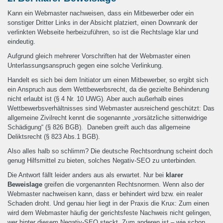
Kann ein Webmaster nachweisen, dass ein Mitbewerber oder ein
sonstiger Dritter Links in der Absicht platziert, einen Downrank der
verlinkten Webseite herbeizuführen, so ist die Rechtslage klar und
eindeutig.
Aufgrund gleich mehrerer Vorschriften hat der Webmaster einen
Unterlassungsanspruch gegen eine solche Verlinkung.
Handelt es sich bei dem Initiator um einen Mitbewerber, so ergibt sich
ein Anspruch aus dem Wettbewerbsrecht, da die gezielte Behinderung
nicht erlaubt ist (§ 4 Nr. 10 UWG). Aber auch außerhalb eines
Wettbewerbsverhältnisses sind Webmaster ausreichend geschützt: Das
allgemeine Zivilrecht kennt die sogenannte „vorsätzliche sittenwidrige
Schädigung“ (§ 826 BGB). Daneben greift auch das allgemeine
Deliktsrecht (§ 823 Abs.1 BGB).
Also alles halb so schlimm? Die deutsche Rechtsordnung scheint doch
genug Hilfsmittel zu bieten, solches Negativ-SEO zu unterbinden.
Die Antwort fällt leider anders aus als erwartet. Nur bei
klarer
Beweislage
greifen die vorgenannten Rechtsnormen. Wenn also der
Webmaster nachweisen kann, dass er behindert wird bzw. ein realer
Schaden droht. Und genau hier liegt in der Praxis die Krux: Zum einen
wird dem Webmaster häufig der gerichtsfeste Nachweis nicht gelingen,
wer hinter diesem Negativ-SEO steckt. Zum anderen ist – wie schon