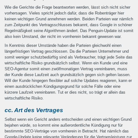
Wie die Gerichte die Frage beantworten werden, lässt sich nicht sicher
vorhersagen. Vieles spricht jedoch dafür, dass die Robenträger hier
keinen wichtigen Grund annehmen werden. Beiden Parteien war nämlich
zum Zeitpunkt des Vertragsschlusses bekannt, dass Google in schöner
Regelmäßigkeit seine Algorithmen ändert. Das Penguin-Update ist somit
also kein Umstand, der nicht im vornherein bekannt gewesen war.
In Kenntnis dieser Umstände haben die Parteien gleichwohl einen
längerfristigen Vertrag geschlossen. Da die Parteien Unternehmer und
somit weniger schutzbedürftig sind als Verbraucher, trägt jede Seite das
wirtschaftliche Risiko grundsätzlich selbst. Wenn ein Kunde und eine
SEO-Agentur somit einen zwölfmonatigen Vertrag vereinbaren, muss
der Kunde diese Laufzeit auch grundsätzlich gegen sich gelten lassen.
Will der Kunde hingegen flexibler auf solche Updates reagieren, kann er
einen ausdrücklichen Kündigungsgrund für solche Fälle oder eine
kürzere Laufzeit vereinbaren. Tut er dies nicht, so trägt er allein das
wirtschaftliche Risiko.
cc. Art des Vertrages
Selbst wenn ein Gericht anders entscheiden und einen wichtigen Grund
bejahen würde, so kommt eine außerordentliche Kündigung nur für
bestimmte SEO-Verträge von vornherein in Betracht. Hat nämlich das
Google-Update keine relevante Veränderung für die Vertragsleistung zur