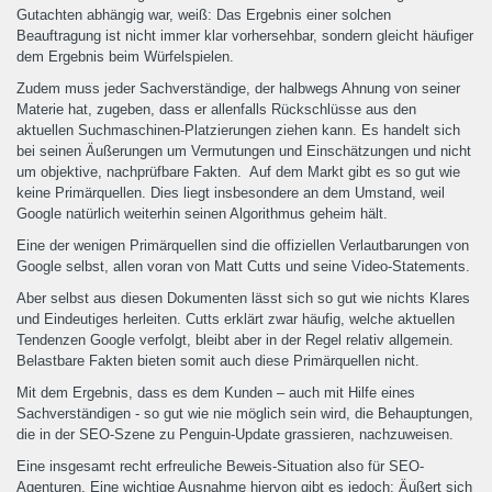
Gutachten abhängig war, weiß: Das Ergebnis einer solchen
Beauftragung ist nicht immer klar vorhersehbar, sondern gleicht häufiger
dem Ergebnis beim Würfelspielen.
Zudem muss jeder Sachverständige, der halbwegs Ahnung von seiner
Materie hat, zugeben, dass er allenfalls Rückschlüsse aus den
aktuellen Suchmaschinen-Platzierungen ziehen kann. Es handelt sich
bei seinen Äußerungen um Vermutungen und Einschätzungen und nicht
um objektive, nachprüfbare Fakten. Auf dem Markt gibt es so gut wie
keine Primärquellen. Dies liegt insbesondere an dem Umstand, weil
Google natürlich weiterhin seinen Algorithmus geheim hält.
Eine der wenigen Primärquellen sind die offiziellen Verlautbarungen von
Google selbst, allen voran von Matt Cutts und seine Video-Statements.
Aber selbst aus diesen Dokumenten lässt sich so gut wie nichts Klares
und Eindeutiges herleiten. Cutts erklärt zwar häufig, welche aktuellen
Tendenzen Google verfolgt, bleibt aber in der Regel relativ allgemein.
Belastbare Fakten bieten somit auch diese Primärquellen nicht.
Mit dem Ergebnis, dass es dem Kunden – auch mit Hilfe eines
Sachverständigen - so gut wie nie möglich sein wird, die Behauptungen,
die in der SEO-Szene zu Penguin-Update grassieren, nachzuweisen.
Eine insgesamt recht erfreuliche Beweis-Situation also für SEO-
Agenturen. Eine wichtige Ausnahme hiervon gibt es jedoch: Äußert sich